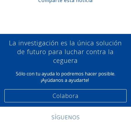
Comparte esta noticia
Compartir en Facebook
Compartir en Twitter
Compartir en Linkedin
Compartir en Google+
La investigación es la única solución
de futuro para luchar contra la
ceguera
Sólo con tu ayuda lo podremos hacer posible.
¡Ayúdanos a ayudarte!
Colabora
SÍGUENOS
Linkedin
Facebook
Twitter
Instagram