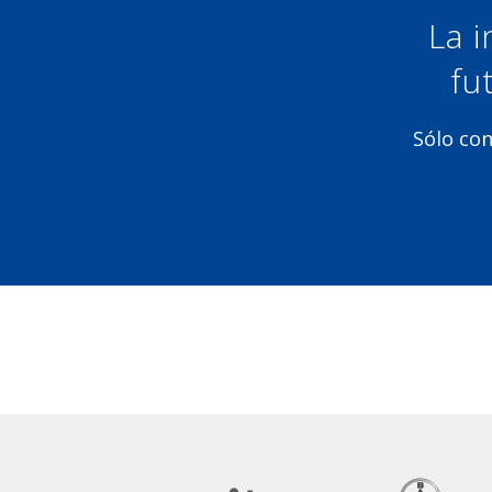
La i
fu
Sólo con