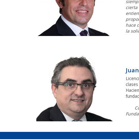
siempr
cierta
entien
propon
hace c
la sol
Juan
Licenc
clases
Hacien
fundac
Co
Funda