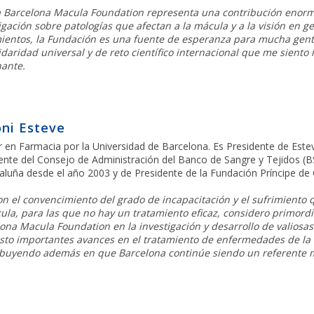
a Barcelona Macula Foundation representa una contribución enorm
igación sobre patologías que afectan a la mácula y a la visión en g
ientos, la Fundación es una fuente de esperanza para mucha gent
idaridad universal y de reto científico internacional que me sien
nante.
ni Esteve
 en Farmacia por la Universidad de Barcelona. Es Presidente de Este
ente del Consejo de Administración del Banco de Sangre y Tejidos (B
aluña desde el año 2003 y de Presidente de la Fundación Príncipe de
n el convencimiento del grado de incapacitación y el sufrimiento 
ula, para las que no hay un tratamiento eficaz, considero primordi
ona Macula Foundation en la investigación y desarrollo de valiosa
to importantes avances en el tratamiento de enfermedades de la re
buyendo además en que Barcelona continúe siendo un referente mu