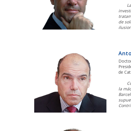
L
invest
tratam
de sol
ilusio
Anto
Doctor
Presid
de Cat
Co
la mác
Barcel
supues
Contri