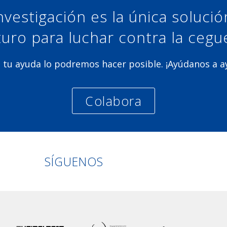
nvestigación es la única soluci
turo para luchar contra la cegu
 tu ayuda lo podremos hacer posible. ¡Ayúdanos a 
Colabora
Linkedin
Facebook
Twitter
Instagram
SÍGUENOS