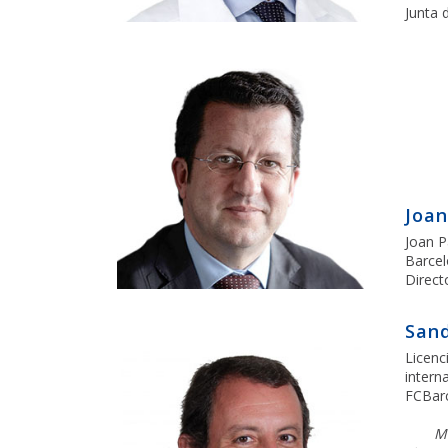
Junta 
Joan
Joan P
Barcel
Direct
Sand
Licenc
intern
FCBarc
Mi