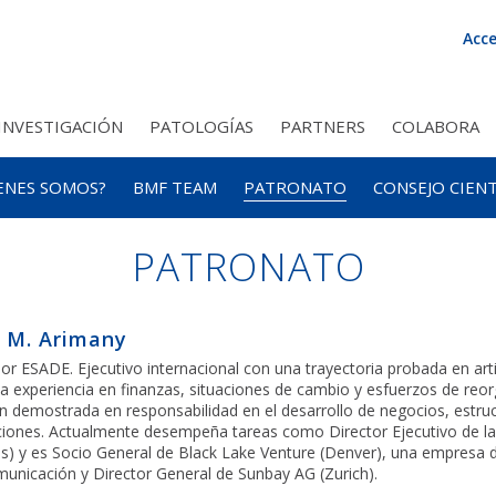
 Foundation, ir al inicio
Acce
INVESTIGACIÓN
PATOLOGÍAS
PARTNERS
COLABORA
NVESTIGACIÓN
 DONACIONES Y EMPRESAS
ENES SOMOS?
AE
INTRODUCCIÓN
RETINOSIS PIGMENTARIA
BMF TEAM
PUBLICACIONES
APLICACIONES
HERENCIAS O LEGADOS
PATRONATO
ENFERMEDAD DE STARGA
ENSAYOS CLÍNICOS
DISPOSITIVOS
CONSEJO CIENT
OTRA
O
PATRONATO
 M. Arimany
r ESADE. Ejecutivo internacional con una trayectoria probada en artic
da experiencia en finanzas, situaciones de cambio y esfuerzos de reor
n demostrada en responsabilidad en el desarrollo de negocios, estruc
iones. Actualmente desempeña tareas como Director Ejecutivo de 
s) y es Socio General de Black Lake Venture (Denver), una empresa
unicación y Director General de Sunbay AG (Zurich).