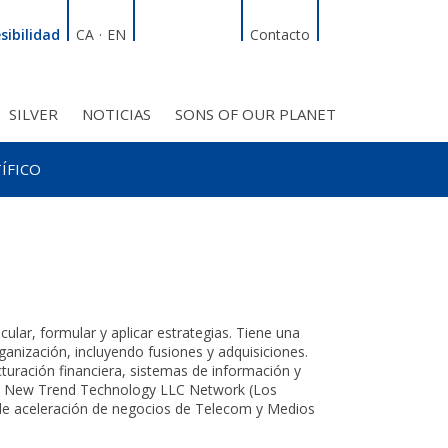
Linkedin
Facebook
Twitter
Instagram
Buscador
sibilidad
CA
·
EN
Contacto
SILVER
NOTICIAS
SONS OF OUR PLANET
RDT
ÍFICO
S INICIATIVAS
TROS PROYECTOS
BMF CLUB_SOCIOS
ular, formular y aplicar estrategias. Tiene una
ganización, incluyendo fusiones y adquisiciones.
turación financiera, sistemas de información y
la New Trend Technology LLC Network (Los
 de aceleración de negocios de Telecom y Medios