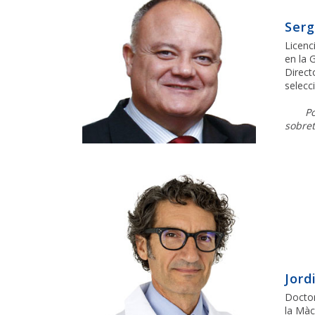
Serg
Licenc
en la 
Direct
selecc
Po
sobret
Jord
Doctor
la Màc