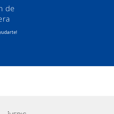
ón de
era
ayudarte!