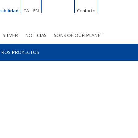
Linkedin
Facebook
Twitter
Instagram
Buscador
sibilidad
CA
·
EN
Contacto
SILVER
NOTICIAS
SONS OF OUR PLANET
RDT
ÍFICO
S INICIATIVAS
TROS PROYECTOS
BMF CLUB_SOCIOS