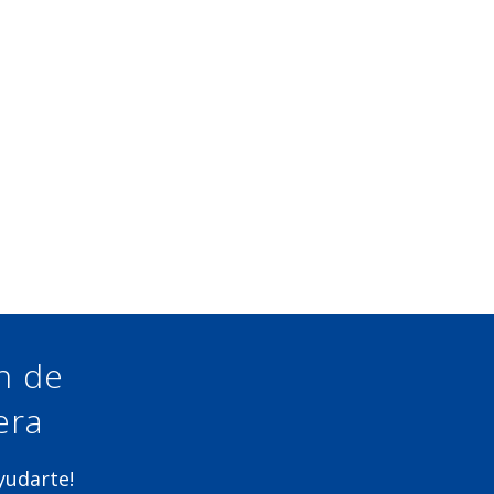
ón de
era
ayudarte!