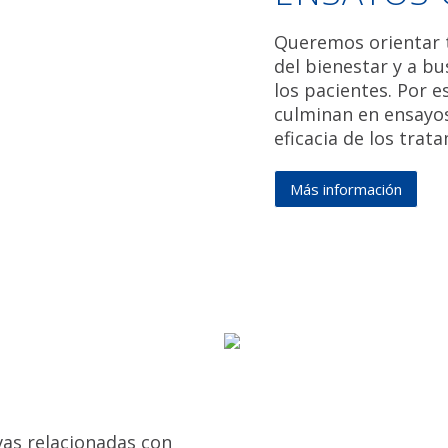
Queremos orientar t
del bienestar y a bu
los pacientes. Por 
culminan en ensayos
eficacia de los tra
Más
Más información
inform
de
Ensay
clínico
ivas relacionadas con