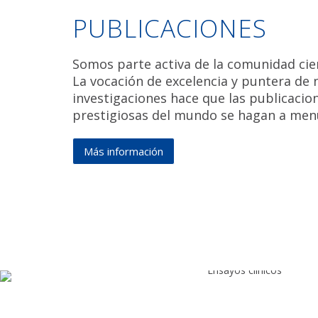
PUBLICACIONES
Somos parte activa de la comunidad cien
La vocación de excelencia y puntera de 
investigaciones hace que las publicacion
prestigiosas del mundo se hagan a men
Más
Más información
información
de
Publicaciones