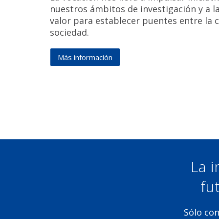
nuestros ámbitos de investigación y a 
valor para establecer puentes entre la ci
sociedad.
Más
Más información
información
de
Otros
proyectos
La i
fu
Sólo con