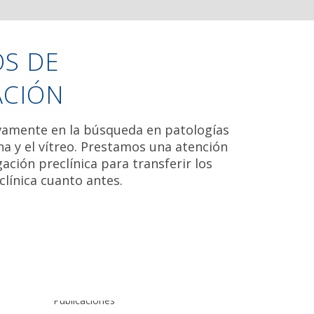
S DE
ACIÓN
vamente en la búsqueda en patologías
ina y el vítreo. Prestamos una atención
gación preclínica para transferir los
 clínica cuanto antes.
ación
ctos
igación