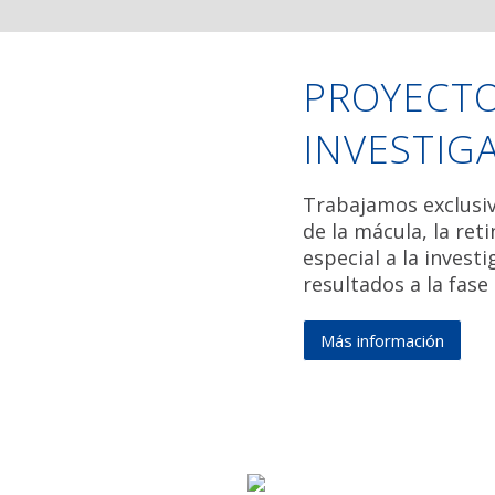
PROYECTO
INVESTIG
Trabajamos exclusi
de la mácula, la ret
especial a la investi
resultados a la fase
Más
Más información
inform
de
Proye
de
invest