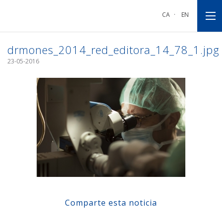
Ir
Ir
Ir
a
al
al
CA
·
EN
la
contenido
pie
navegación
principal
de
principal
página
drmones_2014_red_editora_14_78_1.jpg
23-05-2016
Comparte esta noticia
Compartir en Facebook
Compartir en Twitter
Compartir en Linkedin
Compartir en Google+