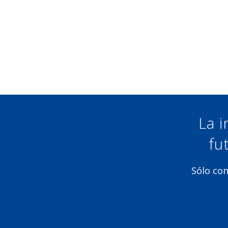
La i
fu
Sólo con