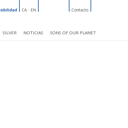
Linkedin
Facebook
Twitter
Instagram
Buscador
sibilidad
CA
·
EN
Contacto
SILVER
NOTICIAS
SONS OF OUR PLANET
RDT
ÍFICO
S INICIATIVAS
TROS PROYECTOS
BMF CLUB_SOCIOS