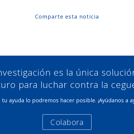
Comparte esta noticia
Compartir en Facebook
Compartir en Twitter
Compartir en Linkedin
Compartir en Google+
nvestigación es la única soluci
turo para luchar contra la cegu
 tu ayuda lo podremos hacer posible. ¡Ayúdanos a 
Colabora