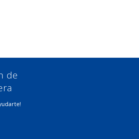
ón de
era
ayudarte!