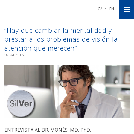
Ir
Ir
Ir
a
al
al
CA
·
EN
la
contenido
pie
navegación
principal
de
principal
página
“Hay que cambiar la mentalidad y
prestar a los problemas de visión la
atención que merecen”
02-04-2018
ENTREVISTA AL DR. MONÉS, MD, PhD,