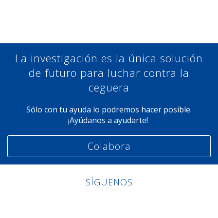
Compartir en Facebook
Compartir en Twitter
Compartir en Linkedin
Compartir en Google+
La investigación es la única solución
de futuro para luchar contra la
ceguera
Sólo con tu ayuda lo podremos hacer posible.
¡Ayúdanos a ayudarte!
Colabora
SÍGUENOS
Linkedin
Facebook
Twitter
Instagram