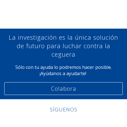
Compartir en Facebook
Compartir en Twitter
Compartir en Linkedin
Compartir en Google+
La investigación es la única solución
de futuro para luchar contra la
ceguera
Sólo con tu ayuda lo podremos hacer posible.
¡Ayúdanos a ayudarte!
Colabora
SÍGUENOS
Linkedin
Facebook
Twitter
Instagram