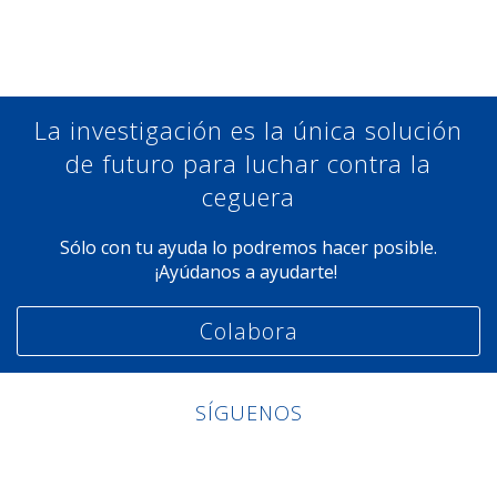
Compartir en Facebook
Compartir en Twitter
Compartir en Linkedin
Compartir en Google+
La investigación es la única solución
de futuro para luchar contra la
ceguera
Sólo con tu ayuda lo podremos hacer posible.
¡Ayúdanos a ayudarte!
Colabora
SÍGUENOS
Linkedin
Facebook
Twitter
Instagram