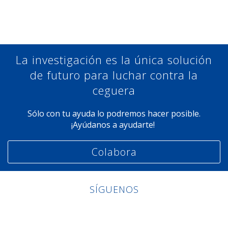
Compartir en Facebook
Compartir en Twitter
Compartir en Linkedin
Compartir en Google+
La investigación es la única solución
de futuro para luchar contra la
ceguera
Sólo con tu ayuda lo podremos hacer posible.
¡Ayúdanos a ayudarte!
Colabora
SÍGUENOS
Linkedin
Facebook
Twitter
Instagram