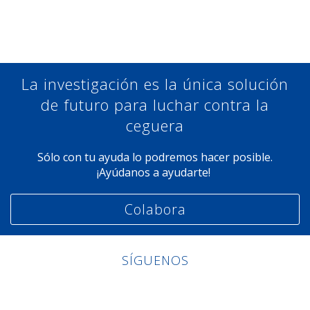
Compartir en Facebook
Compartir en Twitter
Compartir en Linkedin
Compartir en Google+
La investigación es la única solución
de futuro para luchar contra la
ceguera
Sólo con tu ayuda lo podremos hacer posible.
¡Ayúdanos a ayudarte!
Colabora
SÍGUENOS
Linkedin
Facebook
Twitter
Instagram