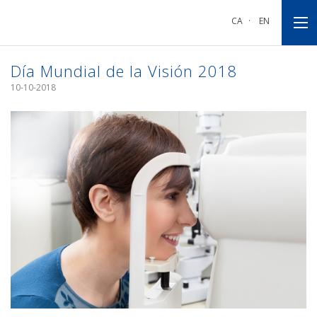
Ir
Ir
Ir
a
al
al
CA
·
EN
la
contenido
pie
navegación
principal
de
principal
página
Día Mundial de la Visión 2018
10-10-2018