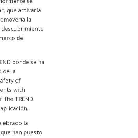
eriormente se
r, que activaría
romovería la
te descubrimiento
 marco del
TREND donde se ha
 de la
afety of
ents with
om the TREND
aplicación.
elebrado la
o que han puesto