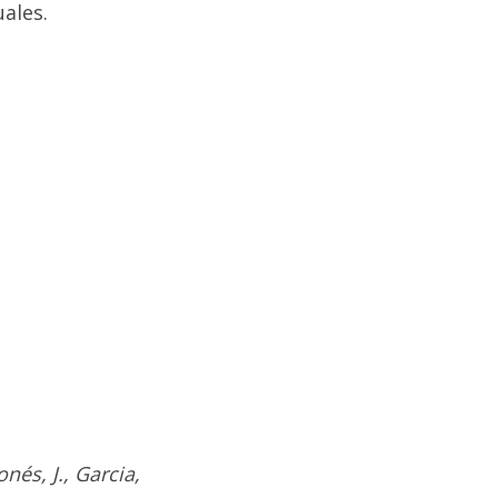
ales.
és, J., Garcia,