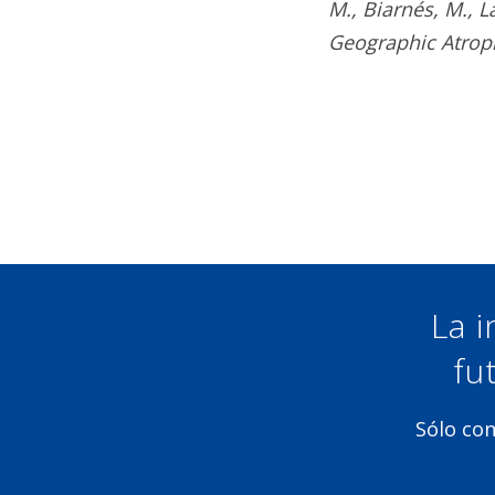
M., Biarnés, M., L
Geographic Atrop
La i
fu
Sólo con