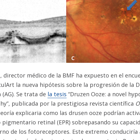
s, director médico de la BMF ha expuesto en el encu
ulArt la nueva hipótesis sobre la progresión de la 
a (AG). Se trata de
la tesis
“Druzen Ooze: a novel hypo
y”, publicada por la prestigiosa revista científica
O
eoría explicaria como las drusen ooze podrían activa
io pigmentario retinal (EPR) sobrepasando su capaci
no de los fotoreceptores. Este extremo conduciría 