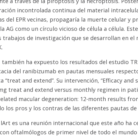
e a través de la piroptosis y la necroptosis. Post
eración incontrolada continua del material intracelula
as del EPR vecinas, propagaría la muerte celular y p
la AG como un círculo vicioso de célula a célula. Es
 trabajos de investigación que se desarrollan en el
K.
és también ha expuesto los resultados del estudio 
cacia del ranibizumab en pautas mensuales respecto
“treat and extend”. Su intervención, “Efficacy and s
mg treat and extend versus monthly regimen in pati
related macular degeneration: 12-month results fr
do los pros y los contras de las diferentes pautas de 
Art es una reunión internacional que este año ha c
 con oftalmólogos de primer nivel de todo el mund