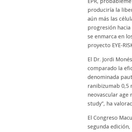
EPR, probablement
produciría la lib
aún más las célul
progresión hacia 
se enmarca en los
proyecto EYE-RIS
El Dr. Jordi Mon
comparado la efi
denominada pauta 
ranibizumab 0,5 
neovascular age 
study”, ha valora
El Congreso Macul
segunda edición,