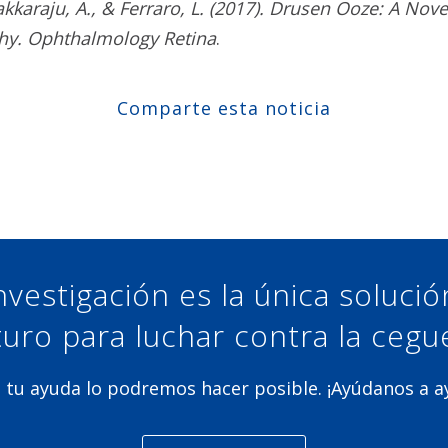
akkaraju, A., & Ferraro, L. (2017). Drusen Ooze: A Nov
hy. Ophthalmology Retina
.
Comparte esta noticia
Compartir en Facebook
Compartir en Twitter
Compartir en Linkedin
Compartir en Google+
nvestigación es la única soluci
turo para luchar contra la cegu
 tu ayuda lo podremos hacer posible. ¡Ayúdanos a 