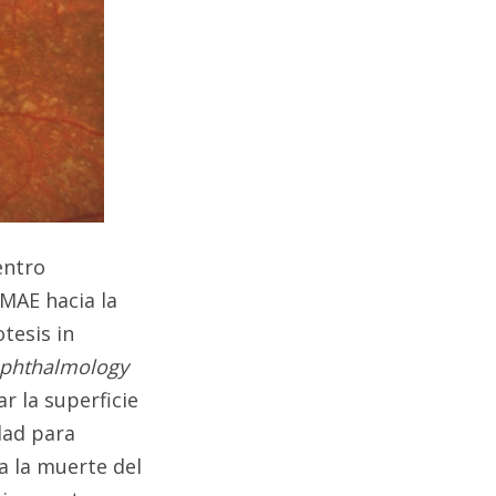
entro
DMAE hacia la
tesis in
phthalmology
r la superficie
dad para
a la muerte del