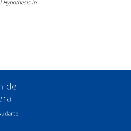
el Hypothesis in
ón de
era
ayudarte!