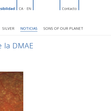
Linkedin
Facebook
Twitter
Instagram
Buscador
sibilidad
CA
·
EN
Contacto
SILVER
NOTICIAS
SONS OF OUR PLANET
RDT
ÍFICO
S INICIATIVAS
TROS PROYECTOS
BMF CLUB_SOCIOS
de la DMAE