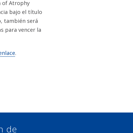
on of Atrophy
a bajo el título
, también será
as para vencer la
enlace
.
ón de