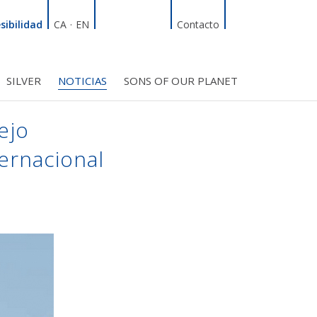
Linkedin
Facebook
Twitter
Instagram
Buscador
sibilidad
CA
·
EN
Contacto
SILVER
NOTICIAS
SONS OF OUR PLANET
RDT
ÍFICO
S INICIATIVAS
TROS PROYECTOS
BMF CLUB_SOCIOS
ejo
ternacional