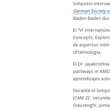
Simposio Interna
German Society o
Baden-Baden dura
El “VI Internati
Concepts. Explor
de expertos inter
oftalmología.
El Dr. Jayakrishn
pathways in AMD:
aprendizajes sobr
Durante el Simpos
(CAM-2)”, secunda
Staurenghi, junta