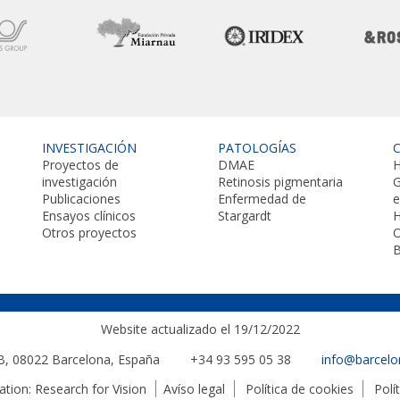
INVESTIGACIÓN
PATOLOGÍAS
Proyectos de
DMAE
H
investigación
Retinosis pigmentaria
G
Publicaciones
Enfermedad de
Ensayos clínicos
Stargardt
H
Otros proyectos
O
B
Website actualizado el 19/12/2022
 B, 08022
Barcelona, España
+34 93 595 05 38
info@barcelo
ion: Research for Vision
Avíso legal
Política de cookies
Polí