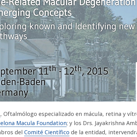
s
, Oftalmólogo especializado en mácula, retina y vítr
elona Macula Foundation
; y los Drs. Jayakrishna Am
mbros del
Comité Científico
de la entidad, intervendrá