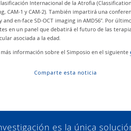
lasificación Internacional de la Atrofia (Classificati
g, CAM-1 y CAM-2). También impartirá una conferenci
 and en-face SD-OCT imaging in AMD56”. Por último
es en un panel que debatirá el futuro de las terapi
ular asociada a la edad.
 más información sobre el Simposio en el siguiente
Comparte esta noticia
Compartir en Facebook
Compartir en Twitter
Compartir en Linkedin
Compartir en Google+
nvestigación es la única soluci