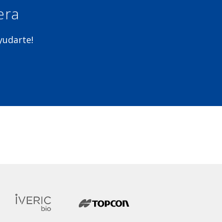
era
ayudarte!