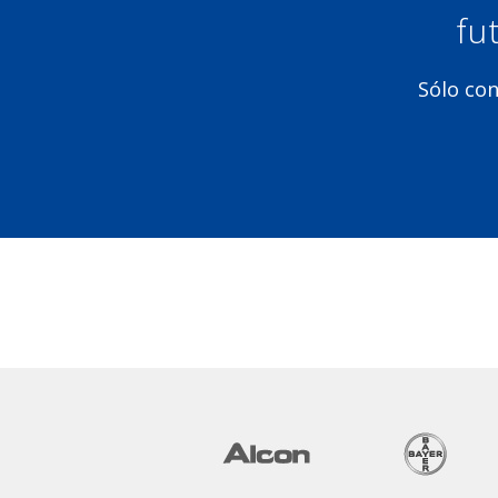
fu
Sólo con