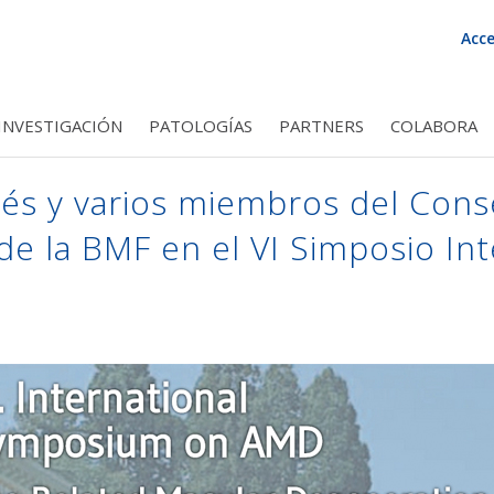
 Foundation, ir al inicio
Acce
INVESTIGACIÓN
PATOLOGÍAS
PARTNERS
COLABORA
NVESTIGACIÓN
 DONACIONES Y EMPRESAS
ENES SOMOS?
AE
INTRODUCCIÓN
RETINOSIS PIGMENTARIA
BMF TEAM
PUBLICACIONES
APLICACIONES
HERENCIAS O LEGADOS
PATRONATO
ENFERMEDAD DE STARGA
ENSAYOS CLÍNICOS
DISPOSITIVOS
CONSEJO CIENT
OTRA
O
nés y varios miembros del Cons
 de la BMF en el VI Simposio In