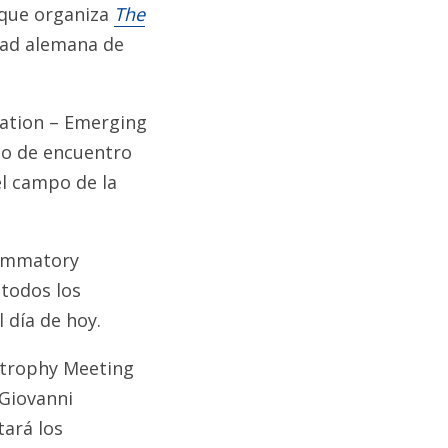
 que organiza
The
dad alemana de
ation – Emerging
to de encuentro
el campo de la
flammatory
 todos los
 día de hoy.
 Atrophy Meeting
 Giovanni
tará los