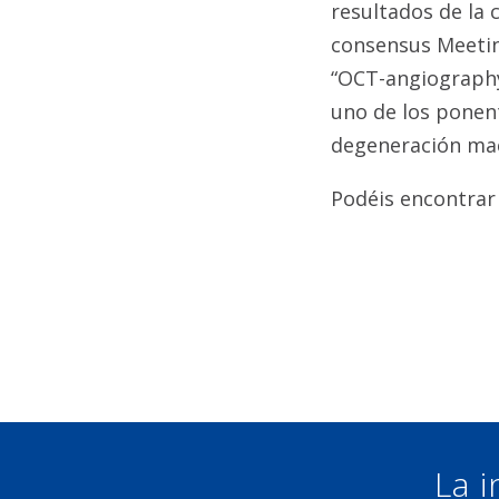
resultados de la c
consensus Meetin
“OCT-angiography
uno de los ponent
degeneración mac
Podéis encontrar
La i