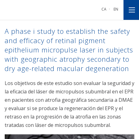
Ir
Ir
Ir
a
al
al
CA
·
EN
la
contenido
pie
navegación
principal
de
principal
página
A phase i study to establish the safety
and efficacy of retinal pigment
epithelium micropulse laser in subjects
with geographic atrophy secondary to
dry age-related macular degeneration
Los objetivos de este estudio son evaluar la seguridad y
la eficacia del láser de micropulsos subumbral en el EPR
en pacientes con atrofia geográfica secundaria a DMAE
y evaluar si se produce la regeneración del EPR y el
retraso en la progresión de la atrofia en las zonas
tratadas con láser de micropulsos subumbral.