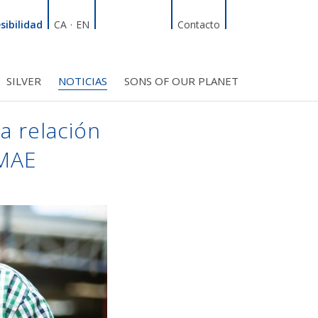
Linkedin
Facebook
Twitter
Instagram
Buscador
sibilidad
CA
·
EN
Contacto
SILVER
NOTICIAS
SONS OF OUR PLANET
RDT
ÍFICO
S INICIATIVAS
TROS PROYECTOS
BMF CLUB_SOCIOS
a relación
DMAE