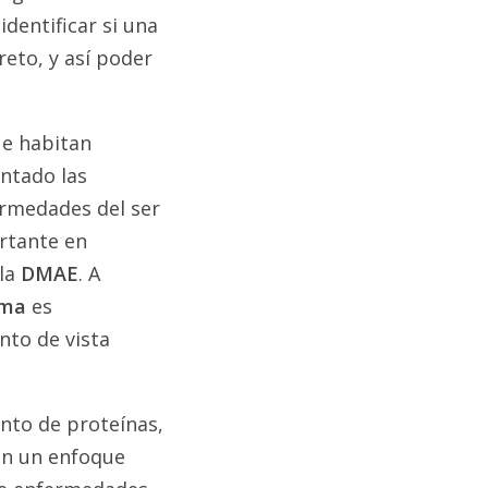
 identificar si una
eto, y así poder
ue habitan
ntado las
ermedades del ser
rtante en
 la
DMAE
. A
oma
es
nto de vista
unto de proteínas,
nan un enfoque