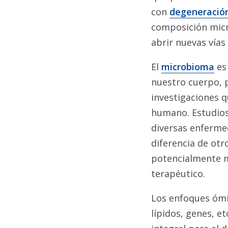
con
degeneración
composición micr
abrir nuevas vías
El
microbioma
es
nuestro cuerpo, 
investigaciones q
humano. Estudios
diversas enfermed
diferencia de otr
potencialmente mo
terapéutico.
Los enfoques ómic
lípidos, genes, e