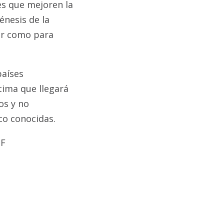
es que mejoren la
énesis de la
ar como para
países
tima que llegará
os y no
co conocidas.
MF