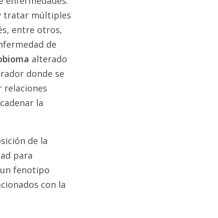
de enfermedades.
 tratar múltiples
s, entre otros,
enfermedad de
obioma
alterado
grador donde se
r relaciones
cadenar la
sición de la
dad para
 un fenotipo
acionados con la