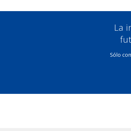
La i
fu
Sólo con