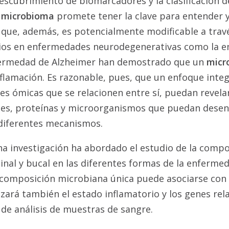
descubrimiento de biomarcadores y la clasificación 
l
microbioma
promete tener la clave para entender y
que, además, es potencialmente modificable a travé
udios en enfermedades neurodegenerativas como la 
fermedad de Alzheimer han demostrado que un
micr
nflamación. Es razonable, pues, que un enfoque inte
es ómicas que se relacionen entre sí, puedan revela
nes, proteínas y microorganismos que puedan desen
diferentes mecanismos.
a investigación ha abordado el estudio de la compo
inal y bucal en las diferentes formas de la enferme
a composición microbiana única puede asociarse con
izará también el estado inflamatorio y los genes rel
de análisis de muestras de sangre.