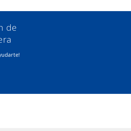
ón de
era
ayudarte!