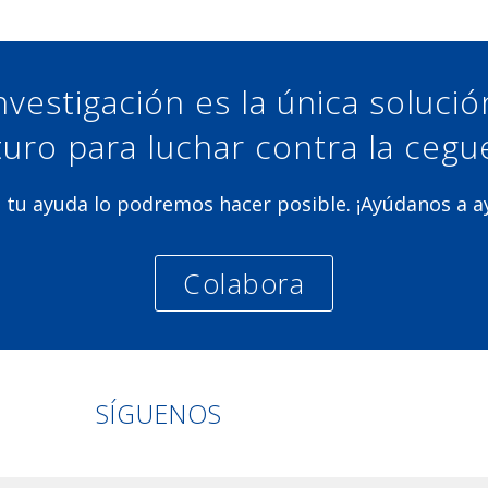
nvestigación es la única soluci
turo para luchar contra la cegu
 tu ayuda lo podremos hacer posible. ¡Ayúdanos a 
Colabora
Linkedin
Facebook
Twitter
Instagram
SÍGUENOS