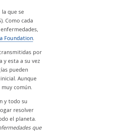
 la que se
S). Como cada
as enfermedades,
a Foundation
.
 transmitidas por
 y esta a su vez
ogías pueden
inicial. Aunque
s muy común.
n y todo su
logar resolver
odo el planeta.
 enfermedades que