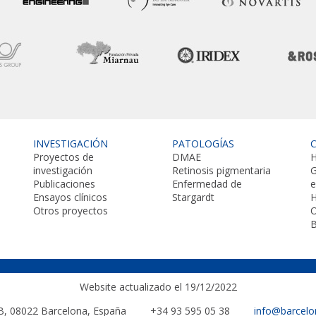
INVESTIGACIÓN
PATOLOGÍAS
Proyectos de
DMAE
H
investigación
Retinosis pigmentaria
G
Publicaciones
Enfermedad de
Ensayos clínicos
Stargardt
H
Otros proyectos
O
B
Website actualizado el 19/12/2022
 B, 08022
Barcelona, España
+34 93 595 05 38
info@barcelo