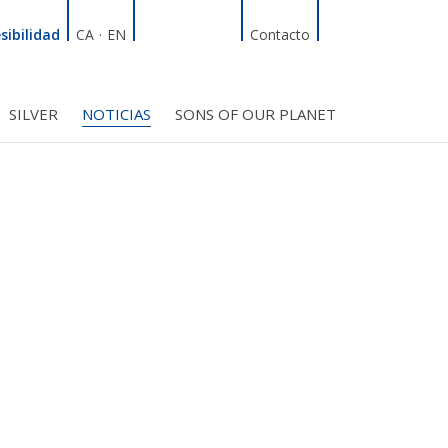
Linkedin
Facebook
Twitter
Instagram
Buscador
sibilidad
CA
·
EN
Contacto
SILVER
NOTICIAS
SONS OF OUR PLANET
RDT
ÍFICO
S INICIATIVAS
TROS PROYECTOS
BMF CLUB_SOCIOS