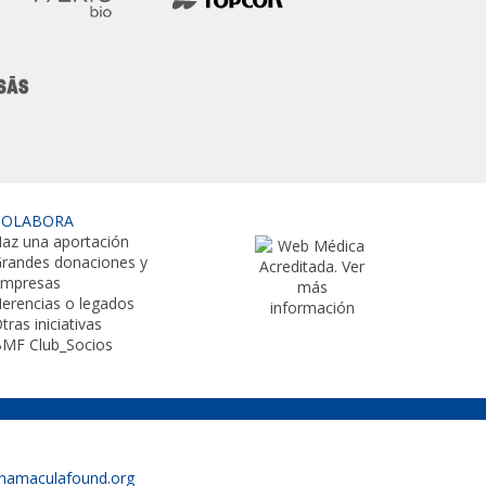
COLABORA
az una aportación
randes donaciones y
empresas
erencias o legados
tras iniciativas
MF Club_Socios
namaculafound.org