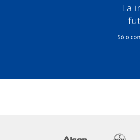
La i
fu
Sólo con