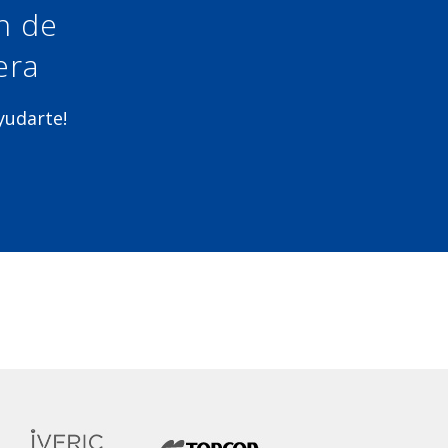
ón de
era
ayudarte!