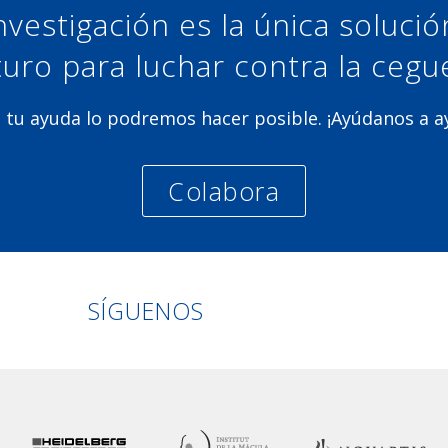
nvestigación es la única soluci
turo para luchar contra la cegu
 tu ayuda lo podremos hacer posible. ¡Ayúdanos a 
Colabora
Linkedin
Facebook
Twitter
Instagram
SÍGUENOS