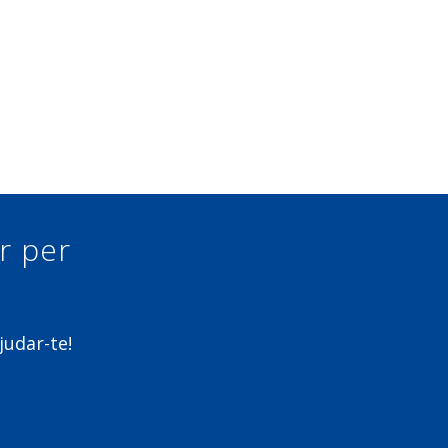
ur per
judar-te!