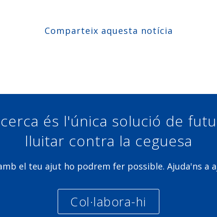
Comparteix aquesta notícia
Compartir a Facebook
Compartir a Twitter
Compartir a Linkedin
Compartir a Google+
cerca és l'única solució de fut
lluitar contra la ceguesa
b el teu ajut ho podrem fer possible. Ajuda'ns a a
Col·labora-hi