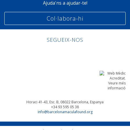
Ajuda'ns a ajudar-te!
Col·labora-hi
SEGUEIX-NOS
Linkedin
Facebook
Twitter
Instagram
Horaci 41-43, Esc. B, 08022
Barcelona, Espanya
+34 93 595 05 38
info@barcelonamaculafound.org