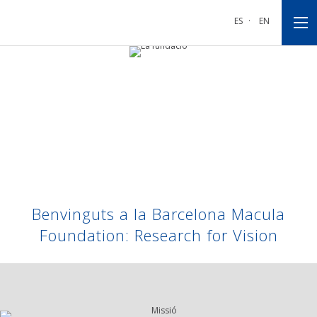
Anar
Anar
Anar
a
al
al
ES
·
EN
la
contingut
peu
navegació
principal
de
La
principal
pàgina
fundació
Benvinguts a la
Barcelona Macula
Foundation: Research for Vision