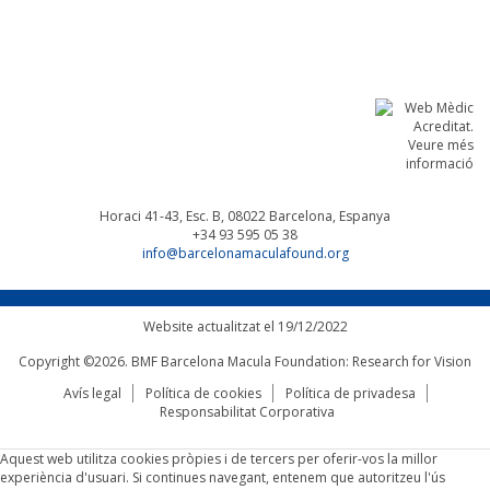
Linkedin
Facebook
Twitter
Instagram
Horaci 41-43, Esc. B, 08022
Barcelona, Espanya
+34 93 595 05 38
info@barcelonamaculafound.org
Website actualitzat el 19/12/2022
Copyright ©2026. BMF Barcelona Macula Foundation: Research for Vision
Avís legal
Política de cookies
Política de privadesa
Responsabilitat Corporativa
Aquest web utilitza cookies pròpies i de tercers per oferir-vos la millor
experiència d'usuari. Si continues navegant, entenem que autoritzeu l'ús