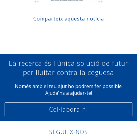
Comparteix aquesta notícia
Compartir a Facebook
Compartir a Twitter
Compartir a Linkedin
Compartir a Google+
La recerca és l'única solució de futur
per lluitar contra la ceguesa
Només amb el teu ajut ho podrem fer possible.
Ajuda'ns a ajudar-te!
Col·labora-hi
SEGUEIX-NOS