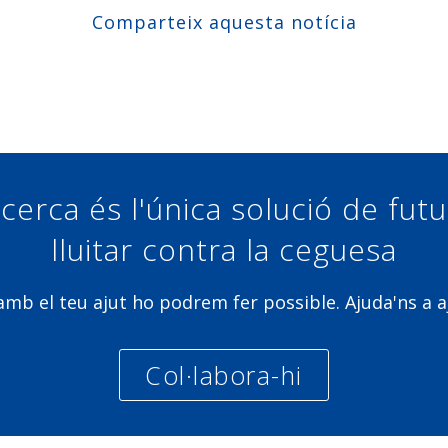
Comparteix aquesta notícia
Compartir a Facebook
Compartir a Twitter
Compartir a Linkedin
Compartir a Google+
cerca és l'única solució de fut
lluitar contra la ceguesa
b el teu ajut ho podrem fer possible. Ajuda'ns a a
Col·labora-hi