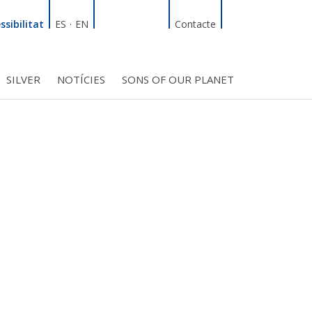
Linkedin
Facebook
Twitter
Instagram
Cercador
ssibilitat
ES
·
EN
Contacte
SILVER
NOTÍCIES
SONS OF OUR PLANET
T
INICIATIVES
S PROJECTES
BMF CLUB_SOCIS