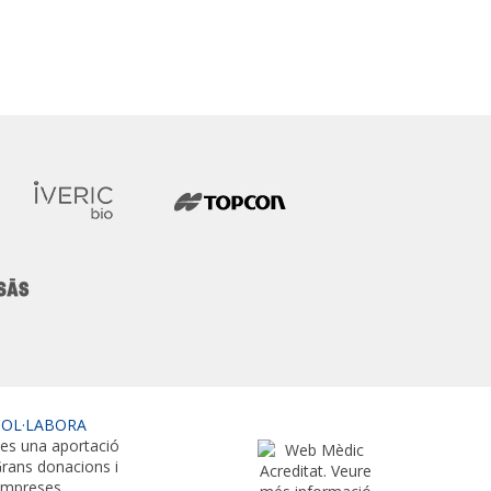
m
COL·LABORA
es una aportació
rans donacions i
empreses