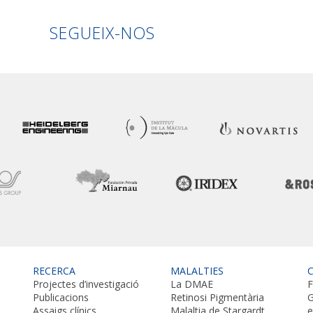
Linkedin
Facebook
Twitter
Instagra
SEGUEIX-NOS
RECERCA
MALALTIES
Projectes d’investigació
La DMAE
F
Publicacions
Retinosi Pigmentària
G
Assaigs clínics
Malaltia de Stargardt