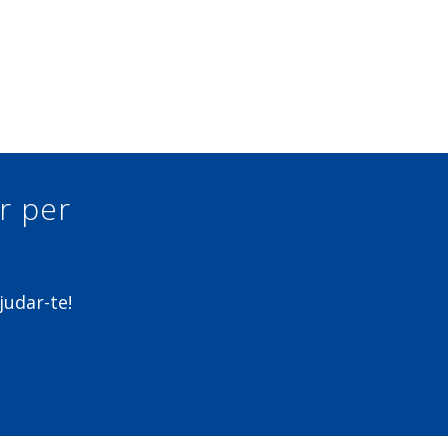
ur per
judar-te!