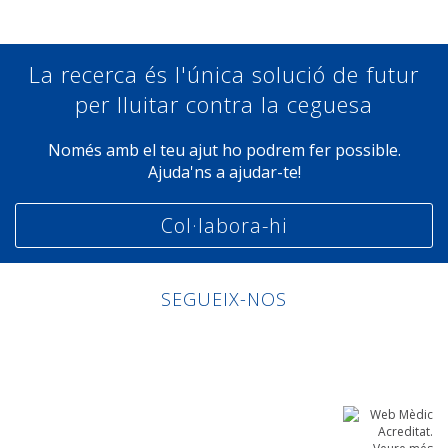
La recerca és l'única solució de futur
per lluitar contra la ceguesa
Només amb el teu ajut ho podrem fer possible.
Ajuda'ns a ajudar-te!
Col·labora-hi
SEGUEIX-NOS
Linkedin
Facebook
Twitter
Instagram