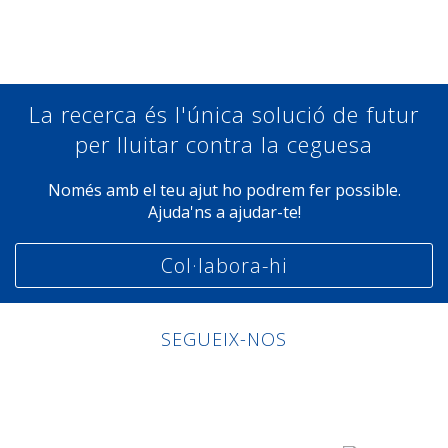
Compartir a Facebook
Compartir a Twitter
Compartir a Linkedin
Compartir a Google+
La recerca és l'única solució de futur
per lluitar contra la ceguesa
Només amb el teu ajut ho podrem fer possible.
Ajuda'ns a ajudar-te!
Col·labora-hi
SEGUEIX-NOS
Linkedin
Facebook
Twitter
Instagram