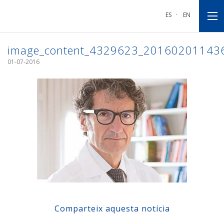
Anar
Anar
Anar
a
al
al
ES
·
EN
la
contingut
peu
navegació
principal
de
principal
pàgina
image_content_4329623_20160201143
01-07-2016
Comparteix aquesta notícia