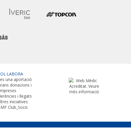
COL·LABORA
es una aportació
rans donacions i
empreses
erències i llegats
ltres iniciatives
MF Club_Socis