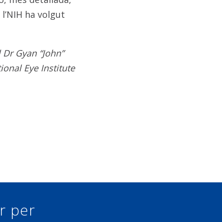
 l’NIH ha volgut
l Dr Gyan “John”
onal Eye Institute
ur per