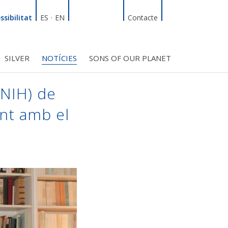
Linkedin
Facebook
Twitter
Instagram
Cercador
ssibilitat
ES
·
EN
Contacte
SILVER
NOTÍCIES
SONS OF OUR PLANET
T
INICIATIVES
S PROJECTES
BMF CLUB_SOCIS
(NIH) de
nt amb el