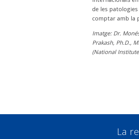
de les patologies
comptar amb la p
Imatge: Dr. Moné
Prakash, Ph.D., M
(National Institut
La re