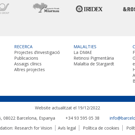
RECERCA
MALALTIES
Projectes d’investigació
La DMAE
F
Publicacions
Retinosi Pigmentària
G
Assaigs clínics
Malaltia de Stargardt
Altres projectes
H
A
B
Website actualitzat el 19/12/2022
 B, 08022
Barcelona, Espanya
+34 93 595 05 38
info@barcel
tion: Research for Vision
Avís legal
Política de cookies
Polí