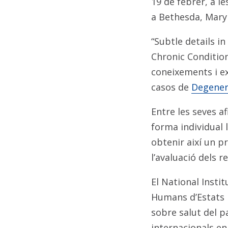
19 de febrer, a le
a Bethesda, Mary
“Subtle details in
Chronic Condition
coneixements i ex
casos de
Degenera
Entre les seves a
forma individual l
obtenir així un pr
l’avaluació dels re
El National Insti
Humans d’Estats U
sobre salut del p
internacionals en