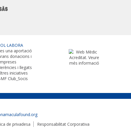
COL·LABORA
es una aportació
rans donacions i
empreses
erències i llegats
ltres iniciatives
MF Club_Socis
onamaculafound.org
tica de privadesa
Responsabilitat Corporativa