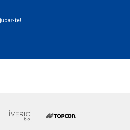
judar-te!
m