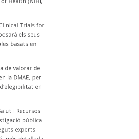
 of Health (NIH),
linical Trials for
xposarà els seus
ples basats en
ia de valorar de
 en la DMAE, per
d’elegibilitat en
alut i Recursos
stigació pública
neguts experts
ó, més detallada,