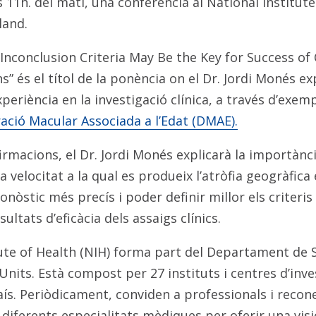
s 11h. del matí, una conferència al National Institute
land.
 Inconclusion Criteria May Be the Key for Success of C
s” és el títol de la ponència on el Dr. Jordi Monés e
periència en la investigació clínica, a través d’exem
ció Macular Associada a l’Edat (DMAE).
firmacions, el Dr. Jordi Monés explicarà la importànc
a velocitat a la qual es produeix l’atròfia geogràfica
onòstic més precís i poder definir millor els criteris 
sultats d’eficàcia dels assaigs clínics.
tute of Health (NIH) forma part del Departament de S
nits. Està compost per 27 instituts i centres d’inve
aís. Periòdicament, conviden a professionals i reco
 diferents especialitats mèdiques per oferir una visi