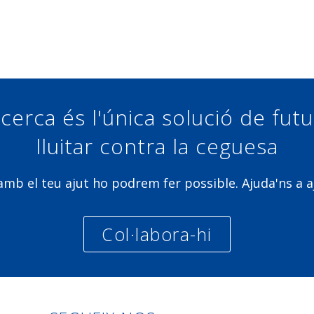
Compartir a Facebook
Compartir a Twitter
Compartir a Linkedin
Compartir a Google+
cerca és l'única solució de fut
lluitar contra la ceguesa
b el teu ajut ho podrem fer possible. Ajuda'ns a a
Col·labora-hi
Linkedin
Facebook
Twitter
Instagra