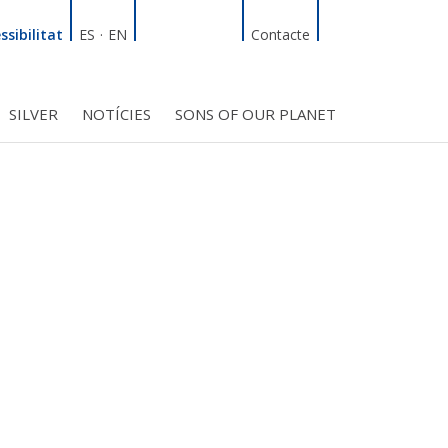
Linkedin
Facebook
Twitter
Instagram
Cercador
ssibilitat
ES
·
EN
Contacte
SILVER
NOTÍCIES
SONS OF OUR PLANET
T
INICIATIVES
S PROJECTES
BMF CLUB_SOCIS