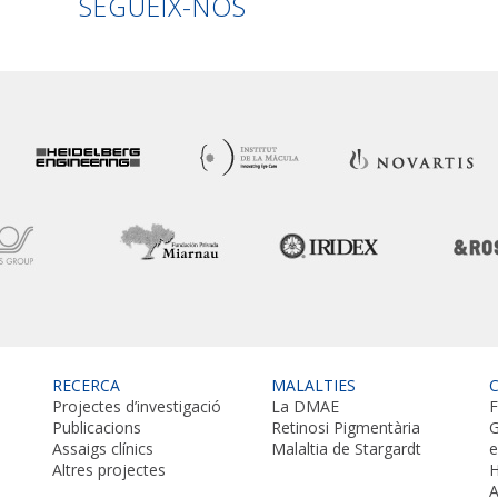
SEGUEIX-NOS
RECERCA
MALALTIES
Projectes d’investigació
La DMAE
F
Publicacions
Retinosi Pigmentària
G
Assaigs clínics
Malaltia de Stargardt
Altres projectes
H
A