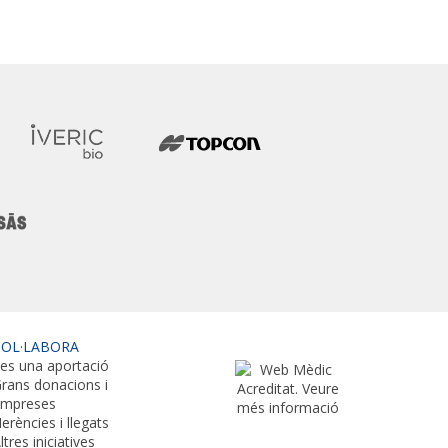
COL·LABORA
es una aportació
rans donacions i
empreses
erències i llegats
ltres iniciatives