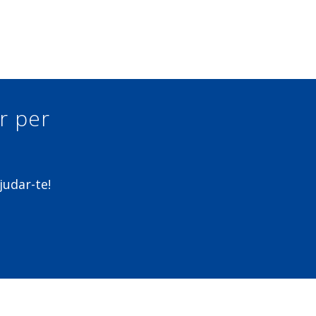
ur per
judar-te!
m