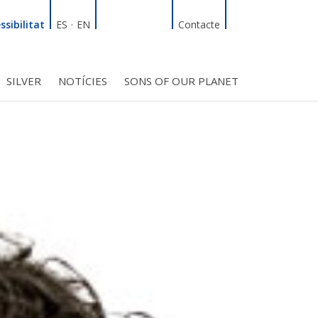
Linkedin
Facebook
Twitter
Instagram
Cercador
ssibilitat
ES
·
EN
Contacte
SILVER
NOTÍCIES
SONS OF OUR PLANET
T
INICIATIVES
S PROJECTES
BMF CLUB_SOCIS