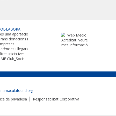
COL·LABORA
es una aportació
rans donacions i
empreses
erències i llegats
ltres iniciatives
MF Club_Socis
onamaculafound.org
tica de privadesa
Responsabilitat Corporativa