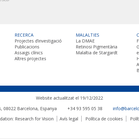
RECERCA
MALALTIES
Projectes d’investigació
La DMAE
F
Publicacions
Retinosi Pigmentària
G
Assaigs clínics
Malaltia de Stargardt
Altres projectes
H
A
B
Website actualitzat el 19/12/2022
 B, 08022
Barcelona, Espanya
+34 93 595 05 38
info@barcel
tion: Research for Vision
Avís legal
Política de cookies
Polí