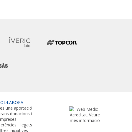
COL·LABORA
es una aportació
rans donacions i
empreses
erències i llegats
ltres iniciatives