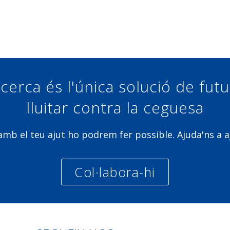
Compartir a Facebook
Compartir a Twitter
Compartir a Linkedin
Compartir a Google+
cerca és l'única solució de fut
lluitar contra la ceguesa
b el teu ajut ho podrem fer possible. Ajuda'ns a a
Col·labora-hi
Linkedin
Facebook
Twitter
Instagra