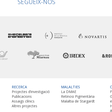
SEGUEIX-NOS
RECERCA
MALALTIES
Projectes d’investigació
La DMAE
F
Publicacions
Retinosi Pigmentària
G
Assaigs clínics
Malaltia de Stargardt
Altres projectes
H
A