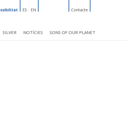
Linkedin
Facebook
Twitter
Instagram
Cercador
ssibilitat
ES
·
EN
Contacte
SILVER
NOTÍCIES
SONS OF OUR PLANET
T
INICIATIVES
S PROJECTES
BMF CLUB_SOCIS