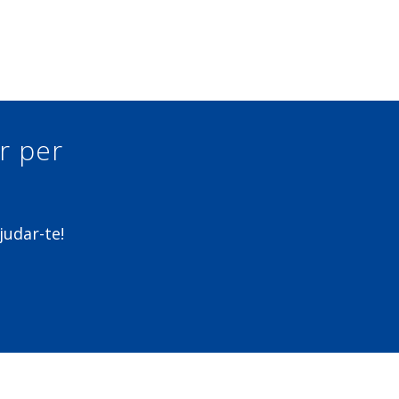
ur per
judar-te!
m