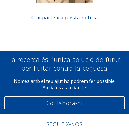
Comparteix aquesta notícia
Compartir a Facebook
Compartir a Twitter
Compartir a Linkedin
Compartir a Google+
La recerca és l'única solució de futur
per lluitar contra la ceguesa
Només amb el teu ajut ho podrem fer possible.
Ajuda'ns a ajudar-te!
Col·labora-hi
SEGUEIX-NOS