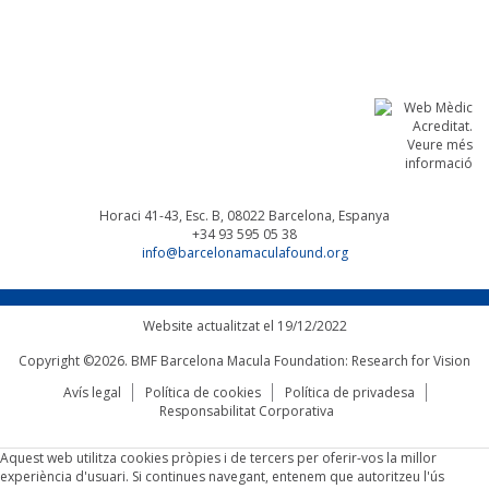
Linkedin
Facebook
Twitter
Instagram
Horaci 41-43, Esc. B, 08022
Barcelona, Espanya
+34 93 595 05 38
info@barcelonamaculafound.org
Website actualitzat el 19/12/2022
Copyright ©2026. BMF Barcelona Macula Foundation: Research for Vision
Avís legal
Política de cookies
Política de privadesa
Responsabilitat Corporativa
Aquest web utilitza cookies pròpies i de tercers per oferir-vos la millor
experiència d'usuari. Si continues navegant, entenem que autoritzeu l'ús