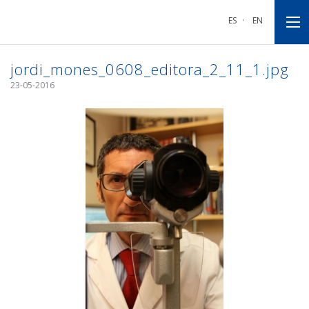
Anar
Anar
Anar
a
al
al
ES
·
EN
la
contingut
peu
navegació
principal
de
principal
pàgina
jordi_mones_0608_editora_2_11_1.jpg
23-05-2016