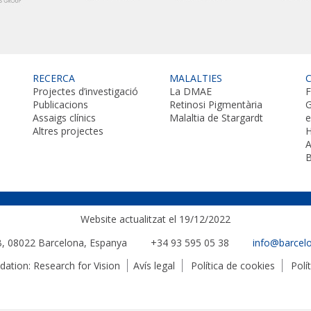
RECERCA
MALALTIES
Projectes d’investigació
La DMAE
F
Publicacions
Retinosi Pigmentària
G
Assaigs clínics
Malaltia de Stargardt
Altres projectes
H
A
B
Website actualitzat el 19/12/2022
 B, 08022
Barcelona, Espanya
+34 93 595 05 38
info@barcel
tion: Research for Vision
Avís legal
Política de cookies
Polí