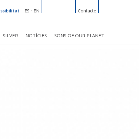
Linkedin
Facebook
Twitter
Instagram
Cercador
ssibilitat
ES
·
EN
Contacte
SILVER
NOTÍCIES
SONS OF OUR PLANET
T
INICIATIVES
S PROJECTES
BMF CLUB_SOCIS