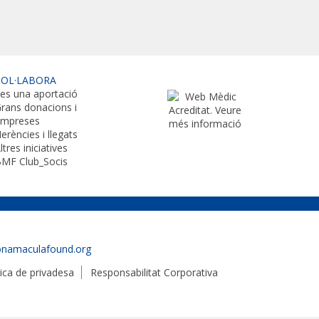
COL·LABORA
es una aportació
rans donacions i
empreses
erències i llegats
ltres iniciatives
MF Club_Socis
onamaculafound.org
tica de privadesa
Responsabilitat Corporativa