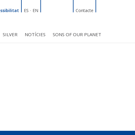
Linkedin
Facebook
Twitter
Instagram
Cercador
ssibilitat
ES
·
EN
Contacte
SILVER
NOTÍCIES
SONS OF OUR PLANET
T
INICIATIVES
S PROJECTES
BMF CLUB_SOCIS