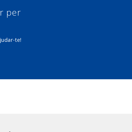
ur per
judar-te!
m