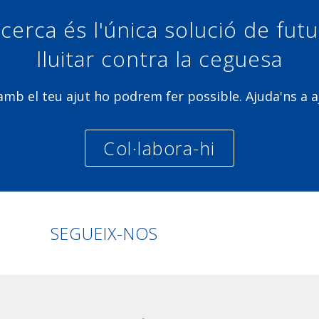
cerca és l'única solució de fut
lluitar contra la ceguesa
b el teu ajut ho podrem fer possible. Ajuda'ns a a
Col·labora-hi
Linkedin
Facebook
Twitter
Instagra
SEGUEIX-NOS