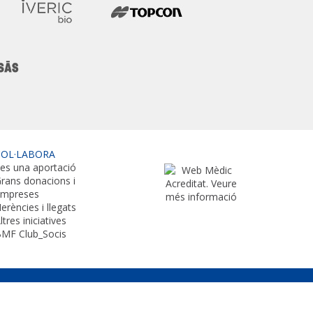
COL·LABORA
es una aportació
rans donacions i
empreses
erències i llegats
ltres iniciatives
MF Club_Socis