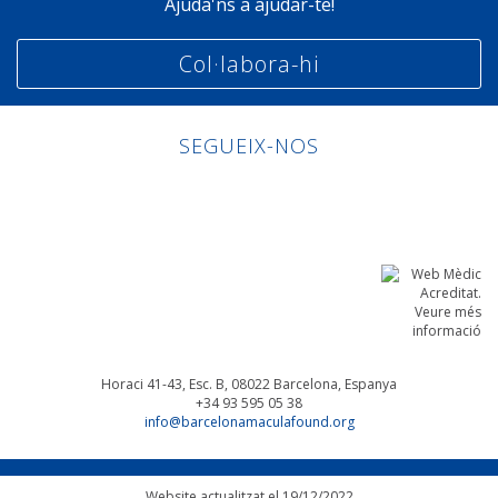
Ajuda'ns a ajudar-te!
Col·labora-hi
SEGUEIX-NOS
Linkedin
Facebook
Twitter
Instagram
Horaci 41-43, Esc. B, 08022
Barcelona, Espanya
+34 93 595 05 38
info@barcelonamaculafound.org
Website actualitzat el 19/12/2022