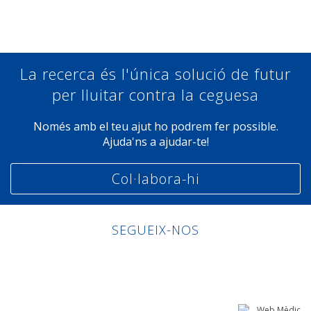
La recerca és l'única solució de futur
per lluitar contra la ceguesa
Només amb el teu ajut ho podrem fer possible.
Ajuda'ns a ajudar-te!
Col·labora-hi
SEGUEIX-NOS
Linkedin
Facebook
Twitter
Instagram