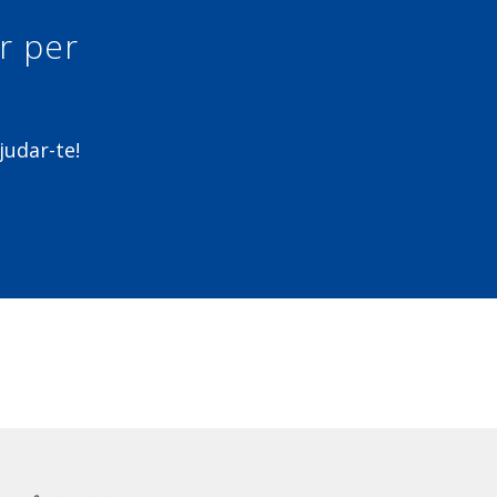
ur per
judar-te!
m