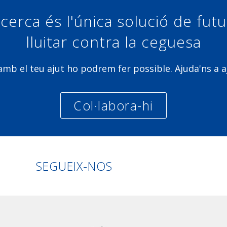
cerca és l'única solució de fut
lluitar contra la ceguesa
b el teu ajut ho podrem fer possible. Ajuda'ns a a
Col·labora-hi
Linkedin
Facebook
Twitter
Instagra
SEGUEIX-NOS