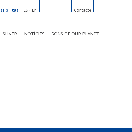
Linkedin
Facebook
Twitter
Instagram
Cercador
ssibilitat
ES
·
EN
Contacte
SILVER
NOTÍCIES
SONS OF OUR PLANET
T
INICIATIVES
S PROJECTES
BMF CLUB_SOCIS