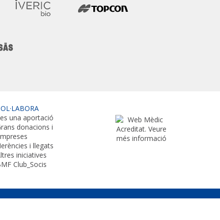
COL·LABORA
es una aportació
rans donacions i
empreses
erències i llegats
ltres iniciatives
MF Club_Socis