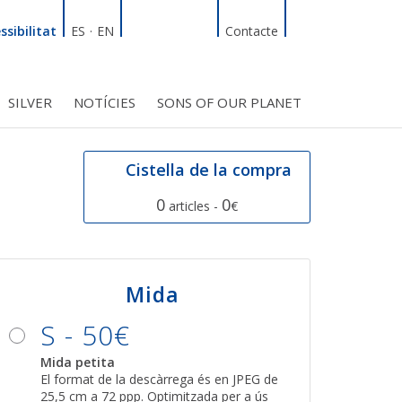
Linkedin
Facebook
Twitter
Instagram
Cercador
ssibilitat
ES
·
EN
Contacte
SILVER
NOTÍCIES
SONS OF OUR PLANET
T
INICIATIVES
S PROJECTES
BMF CLUB_SOCIS
Cistella de la compra
0
0
articles -
€
Mida
S - 50€
Mida petita
El format de la descàrrega és en JPEG de
25,5 cm a 72 ppp. Optimitzada per a ús