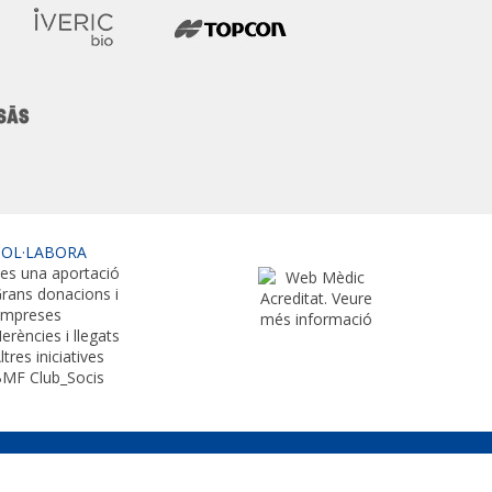
COL·LABORA
es una aportació
rans donacions i
empreses
erències i llegats
ltres iniciatives
MF Club_Socis