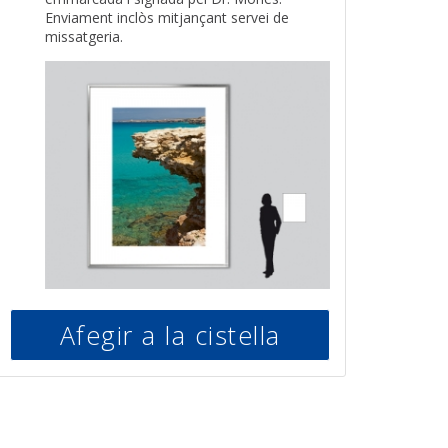
Enviament inclòs mitjançant servei de
missatgeria.
Afegir a la cistella