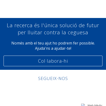
La recerca és l'única solució de futur
per lluitar contra la ceguesa
Només amb el teu ajut ho podrem fer possible.
Ajuda'ns a ajudar-te!
Col·labora-hi
SEGUEIX-NOS
Linkedin
Facebook
Twitter
Instagram