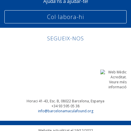
Ajuda'ns a ajudar-te!
Col·labora-hi
SEGUEIX-NOS
Linkedin
Facebook
Twitter
Instagram
Horaci 41-43, Esc. B, 08022
Barcelona, Espanya
+34 93 595 05 38
info@barcelonamaculafound.org
Website actualitzat el 19/12/2022