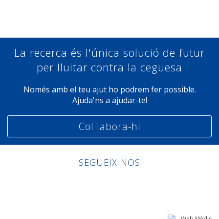
La recerca és l'única solució de futur
per lluitar contra la ceguesa
Només amb el teu ajut ho podrem fer possible.
Ajuda'ns a ajudar-te!
Col·labora-hi
SEGUEIX-NOS
Linkedin
Facebook
Twitter
Instagram