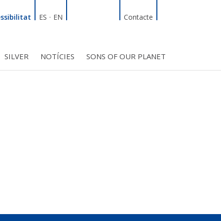
Linkedin
Facebook
Twitter
Instagram
Cercador
ssibilitat
ES
·
EN
Contacte
SILVER
NOTÍCIES
SONS OF OUR PLANET
T
INICIATIVES
S PROJECTES
BMF CLUB_SOCIS