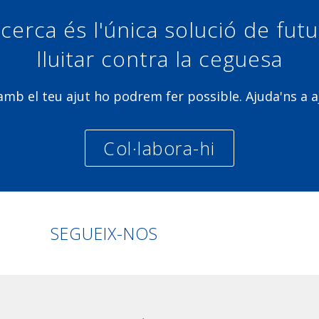
cerca és l'única solució de fut
lluitar contra la ceguesa
b el teu ajut ho podrem fer possible. Ajuda'ns a a
Col·labora-hi
Linkedin
Facebook
Twitter
Instagra
SEGUEIX-NOS