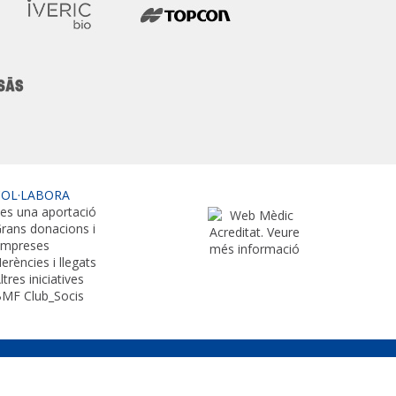
COL·LABORA
es una aportació
rans donacions i
empreses
erències i llegats
ltres iniciatives
MF Club_Socis