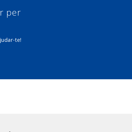
ur per
judar-te!
m