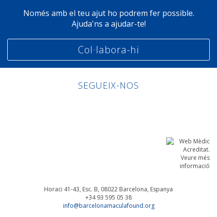
Només amb el teu ajut ho podrem fer possible.
Ajuda'ns a ajudar-te!
Col·labora-hi
SEGUEIX-NOS
Linkedin
Facebook
Twitter
Instagram
Horaci 41-43, Esc. B, 08022
Barcelona, Espanya
+34 93 595 05 38
info@barcelonamaculafound.org