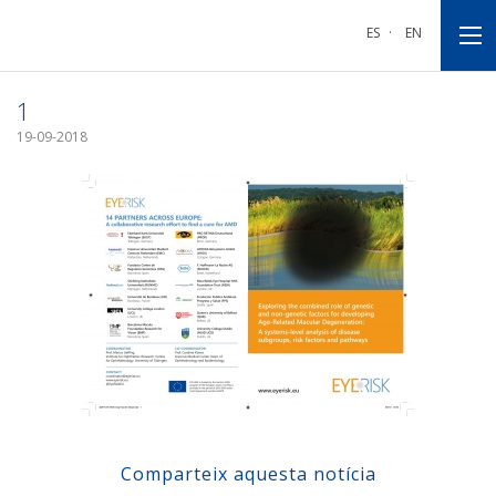
Anar
Anar
Anar
a
al
al
ES
·
EN
la
contingut
peu
navegació
principal
de
principal
pàgina
1
19-09-2018
Comparteix aquesta notícia