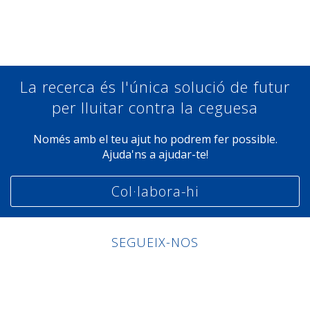
Compartir a Facebook
Compartir a Twitter
Compartir a Linkedin
Compartir a Google+
La recerca és l'única solució de futur
per lluitar contra la ceguesa
Només amb el teu ajut ho podrem fer possible.
Ajuda'ns a ajudar-te!
Col·labora-hi
SEGUEIX-NOS
Linkedin
Facebook
Twitter
Instagram