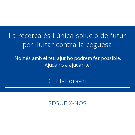
Compartir a Facebook
Compartir a Twitter
Compartir a Linkedin
Compartir a Google+
La recerca és l'única solució de futur
per lluitar contra la ceguesa
Només amb el teu ajut ho podrem fer possible.
Ajuda'ns a ajudar-te!
Col·labora-hi
SEGUEIX-NOS
Linkedin
Facebook
Twitter
Instagram