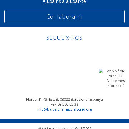
Ajuda'ns a ajudar-te!
Col·labora-hi
SEGUEIX-NOS
Linkedin
Facebook
Twitter
Instagram
Horaci 41-43, Esc. B, 08022
Barcelona, Espanya
+34 93 595 05 38
info@barcelonamaculafound.org
Website actualitzat el 19/12/2022