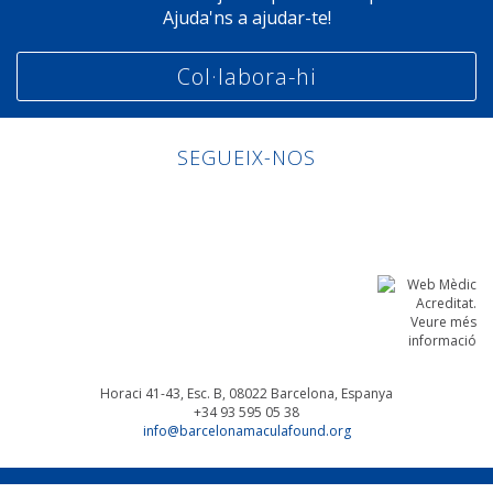
Ajuda'ns a ajudar-te!
Col·labora-hi
SEGUEIX-NOS
Linkedin
Facebook
Twitter
Instagram
Horaci 41-43, Esc. B, 08022
Barcelona, Espanya
+34 93 595 05 38
info@barcelonamaculafound.org