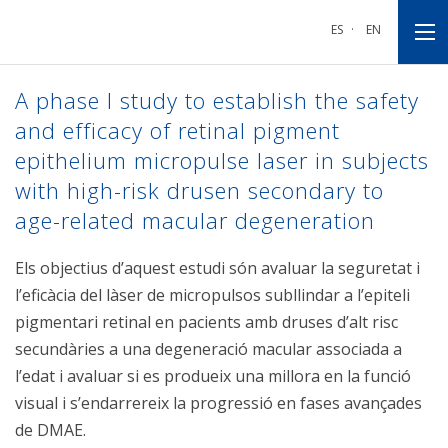
Anar
Anar
Anar
a
al
al
ES
·
EN
la
contingut
peu
navegació
principal
de
principal
pàgina
A phase I study to establish the safety
and efficacy of retinal pigment
epithelium micropulse laser in subjects
with high-risk drusen secondary to
age-related macular degeneration
Els objectius d’aquest estudi són avaluar la seguretat i
l’eficàcia del làser de micropulsos subllindar a l’epiteli
pigmentari retinal en pacients amb druses d’alt risc
secundàries a una degeneració macular associada a
l’edat i avaluar si es produeix una millora en la funció
visual i s’endarrereix la progressió en fases avançades
de DMAE.