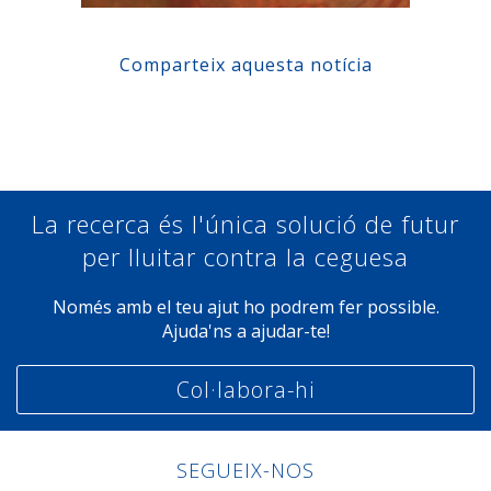
Comparteix aquesta notícia
Compartir a Facebook
Compartir a Twitter
Compartir a Linkedin
Compartir a Google+
La recerca és l'única solució de futur
per lluitar contra la ceguesa
Només amb el teu ajut ho podrem fer possible.
Ajuda'ns a ajudar-te!
Col·labora-hi
SEGUEIX-NOS