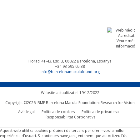
Linkedin
Facebook
Twitter
Instagram
Horaci 41-43, Esc. B, 08022
Barcelona, Espanya
+34 93 595 05 38
info@barcelonamaculafound.org
Website actualitzat el 19/12/2022
Copyright ©2026. BMF Barcelona Macula Foundation: Research for Vision
Avís legal
Política de cookies
Política de privadesa
Responsabilitat Corporativa
Aquest web utilitza cookies pròpies i de tercers per oferir-vos la millor
experiència d'usuari. Si continues navegant, entenem que autoritzeu l'ús