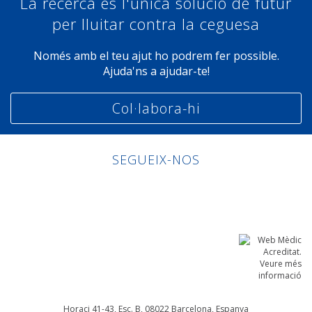
La recerca és l'única solució de futur
per lluitar contra la ceguesa
Només amb el teu ajut ho podrem fer possible.
Ajuda'ns a ajudar-te!
Col·labora-hi
SEGUEIX-NOS
Linkedin
Facebook
Twitter
Instagram
Horaci 41-43, Esc. B, 08022
Barcelona, Espanya