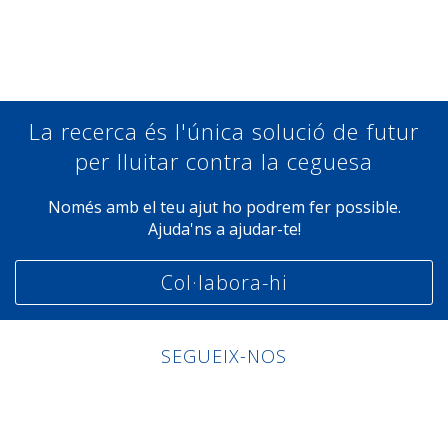
Compartir a Facebook
Compartir a Twitter
Compartir a Linkedin
Compartir a Google+
La recerca és l'única solució de futur
per lluitar contra la ceguesa
Només amb el teu ajut ho podrem fer possible.
Ajuda'ns a ajudar-te!
Col·labora-hi
SEGUEIX-NOS
Linkedin
Facebook
Twitter
Instagram