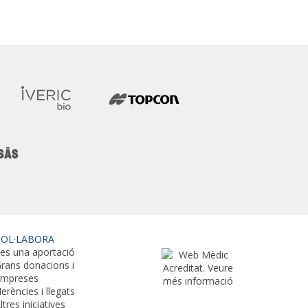
COL·LABORA
es una aportació
rans donacions i
empreses
erències i llegats
ltres iniciatives