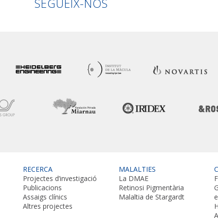
SEGUEIX-NOS
RECERCA
MALALTIES
Projectes d’investigació
La DMAE
F
Publicacions
Retinosi Pigmentària
G
Assaigs clínics
Malaltia de Stargardt
Altres projectes
H
A