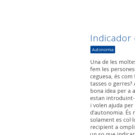
Indicador 
Autonomia
Una de les molte
fem les persones 
ceguesa, és com 
tasses o gerres? 
bona idea per a 
estan introduint
i volen ajuda per
d’autonomia. És m
solament es col·l
recipient a ompli
un so que indicar