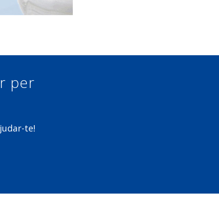
ur per
judar-te!
m