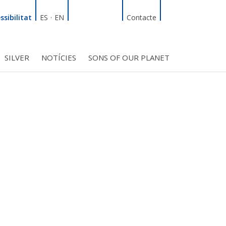
Linkedin
Facebook
Twitter
Instagram
Cercador
ssibilitat
ES
·
EN
Contacte
SILVER
NOTÍCIES
SONS OF OUR PLANET
T
INICIATIVES
S PROJECTES
BMF CLUB_SOCIS