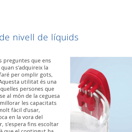
de nivell de líquids
s preguntes que ens
quan s’adquireix la
faré per omplir gots,
Aquesta utilitat és una
aquelles persones que
-se al món de la ceguesa
 millorar les capacitats
olt fàcil d’usar,
oca en la vora del
r, s’espera fins escoltar
à que el contingut ha