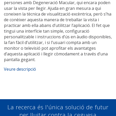
persones amb Degeneració Macular, qui encara poden
usar la vista per llegir. Ajuda en gran mesura a qui
coneixen la tècnica de visualització excèntrica, però s’ha
de conèixer aquesta manera de treballar la vista i
practicar amb ella abans d’utilitzar l’aplicació. El fet que
tingui una interfície tan simple, configuració
personalitzable i instruccions d’ús en àudio disponibles,
la fan fàcil d’utilitzar, i si l’usuari compta amb un
monitor o televisió pot aprofitar els avantatges
d’aquesta aplicació i llegir còmodament a través d’una
pantalla gegant.
Veure descripció
App Store
Google Play
La recerca és l'única solució de futur
per lluitar contra la ceguesa