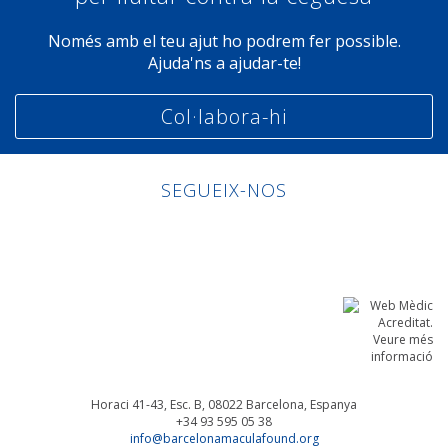
Només amb el teu ajut ho podrem fer possible.
Ajuda'ns a ajudar-te!
Col·labora-hi
SEGUEIX-NOS
Linkedin
Facebook
Twitter
Instagram
Horaci 41-43, Esc. B, 08022
Barcelona, Espanya
+34 93 595 05 38
info@barcelonamaculafound.org