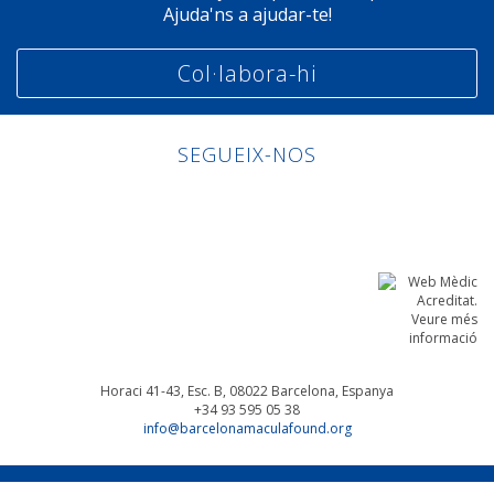
Ajuda'ns a ajudar-te!
Col·labora-hi
SEGUEIX-NOS
Linkedin
Facebook
Twitter
Instagram
Horaci 41-43, Esc. B, 08022
Barcelona, Espanya
+34 93 595 05 38
info@barcelonamaculafound.org