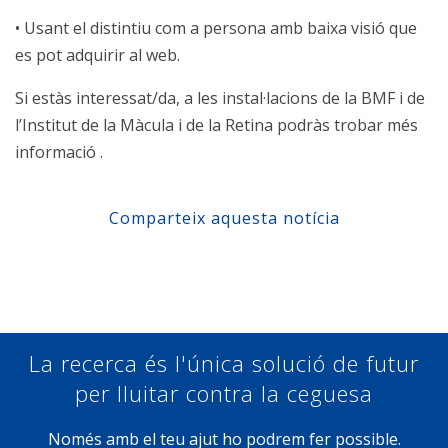
• Usant el distintiu com a persona amb baixa visió que
es pot adquirir al web.
Si estàs interessat/da, a les instal·lacions de la BMF i de
l’Institut de la Màcula i de la Retina podràs trobar més
informació .
Comparteix aquesta notícia
Compartir a Facebook
Compartir a Twitter
Compartir a Linkedin
Compartir a Google+
La recerca és l'única solució de futur
per lluitar contra la ceguesa
Només amb el teu ajut ho podrem fer possible.