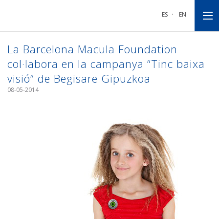
Anar
Anar
Anar
a
al
al
ES
·
EN
la
contingut
peu
navegació
principal
de
principal
pàgina
La Barcelona Macula Foundation
col·labora en la campanya “Tinc baixa
visió” de Begisare Gipuzkoa
08-05-2014