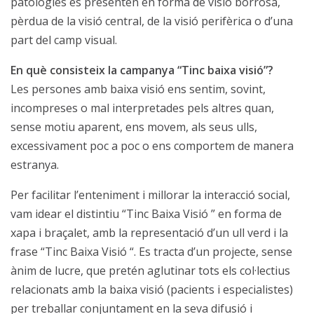
patologies es presenten en forma de visió borrosa,
pèrdua de la visió central, de la visió perifèrica o d’una
part del camp visual.
En què consisteix la campanya “Tinc baixa visió”?
Les persones amb baixa visió ens sentim, sovint,
incompreses o mal interpretades pels altres quan,
sense motiu aparent, ens movem, als seus ulls,
excessivament poc a poc o ens comportem de manera
estranya.
Per facilitar l’enteniment i millorar la interacció social,
vam idear el distintiu “Tinc Baixa Visió ” en forma de
xapa i braçalet, amb la representació d’un ull verd i la
frase “Tinc Baixa Visió “. Es tracta d’un projecte, sense
ànim de lucre, que pretén aglutinar tots els col·lectius
relacionats amb la baixa visió (pacients i especialistes)
per treballar conjuntament en la seva difusió i